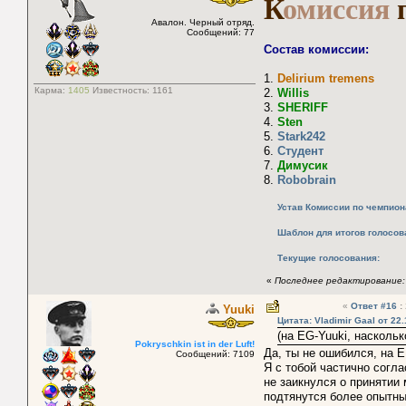
К
омиссия
Авалон. Черный отряд.
Сообщений: 77
Состав комиссии:
1.
Delirium tremens
Карма:
1405
Известность:
1161
2.
Willis
3.
SHERIFF
4.
Sten
5.
Stark242
6.
Студент
7.
Димусик
8.
Robobrain
Устав Комиссии по чемпио
Шаблон для итогов голосов
Текущие голосования:
«
Последнее редактирование: 2
«
Ответ #16
:
Yuuki
Цитата: Vladimir Gaal от 22.
(на EG-Yuuki, насколь
Pokryschkin ist in der Luft!
Да, ты не ошибился, на Е
Сообщений: 7109
Я с тобой частично согла
не заикнулся о принятии 
подтянутся более опытны