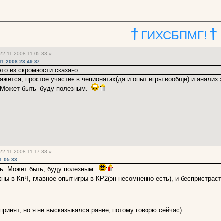
†
†
ГИХСБПМГ!
22.11.2008 11:05:33 »
11.2008 23:49:37
это из скромности сказано
 кажется, простое участие в чепионатах(да и опыт игры вообще) и анализ 
 Может быть, буду полезным.
22.11.2008 11:17:38 »
1:05:33
ь. Может быть, буду полезным.
ны в КпЧ, главное опыт игры в КР2(он несомненно есть), и беспристраст
ринят, но я не высказывался ранее, потому говорю сейчас)