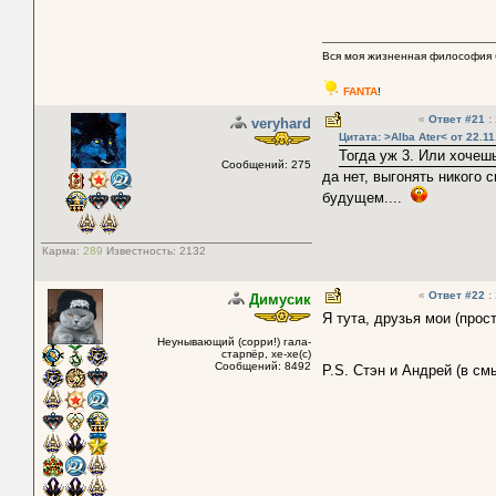
Вся моя жизненная философия 
FANTA
!
«
Ответ #21
:
veryhard
Цитата: >Alba Ater< от 22.11
Тогда уж 3. Или хочеш
Сообщений: 275
да нет, выгонять никого
будущем....
Карма:
289
Известность:
2132
«
Ответ #22
:
Димусик
Я тута, друзья мои (прос
Неунывающий (сорри!) гала-
старпёр, хе-хе(с)
Сообщений: 8492
P.S. Стэн и Андрей (в см