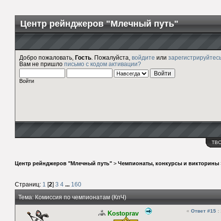
Центр рейнджеров "Млечный путь"
Добро пожаловать,
Гость
. Пожалуйста,
войдите
или
зарегистрируйтес
Вам не пришло
письмо с кодом активации?
Войти
ТВ
Центр рейнджеров "Млечный путь"
>
Чемпионаты, конкурсы и викторины
Страниц:
1
[
2
]
3
4
...
160
Тема: Комиссия по чемпионатам (КпЧ)
«
Ответ #15
:
Kostoprav