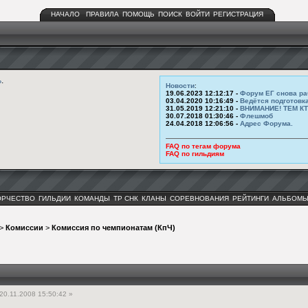
НАЧАЛО
ПРАВИЛА
ПОМОЩЬ
ПОИСК
ВОЙТИ
РЕГИСТРАЦИЯ
ь
.
Новости
:
19.06.2023 12:12:17 -
Форум ЕГ снова ра
03.04.2020 10:16:49 -
Ведётся подготовк
31.05.2019 12:21:10 -
ВНИМАНИЕ! ТЕМ К
30.07.2018 01:30:46 -
Флешмоб
24.04.2018 12:06:56 -
Адрес Форума.
FAQ по тегам форума
FAQ по гильдиям
ОРЧЕСТВО
ГИЛЬДИИ
КОМАНДЫ
ТР СНК
КЛАНЫ
СОРЕВНОВАНИЯ
РЕЙТИНГИ
АЛЬБОМ
>
Комиссии
>
Комиссия по чемпионатам (КпЧ)
20.11.2008 15:50:42 »