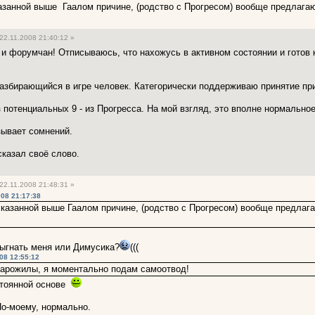
занной выше Гаалом причине, (родство с Прогресом) вообще предлагаю 
22.11.2008 21:40:12 »
и форумчан! Отписываюсь, что нахожусь в активном состоянии и готов 
азбирающийся в игре человек. Категорически поддерживаю принятие при
 потенциальных 9 - из Прогресса. На мой взгляд, это вполне нормальное
зывает сомнений.
сказал своё слово.
22.11.2008 21:48:31 »
008 21:17:38
казанной выше Гаалом причине, (родство с Прогресом) вообще предлага
выгнать меня или Димусика?
(((
08 12:55:12
тарожилы, я моментально подам самоотвод!
стоянной основе
о-моему, нормально.