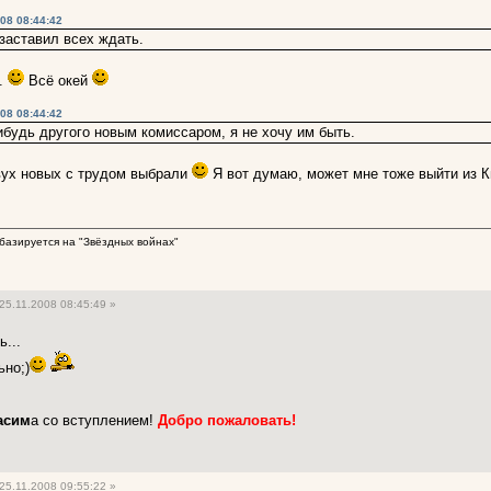
08 08:44:42
 заставил всех ждать.
л.
Всё окей
08 08:44:42
ибудь другого новым комиссаром, я не хочу им быть.
вух новых с трудом выбрали
Я вот думаю, может мне тоже выйти из Кп
базируется на "Звёздных войнах"
25.11.2008 08:45:49 »
ь...
ьно;)
асим
а со вступлением!
Добро пожаловать!
25.11.2008 09:55:22 »