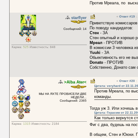
Против Мреала, по выска
«
Ответ #19
:
starflyer
Приветствую комиссаров 
По поводу кандидатов:
Сообщений: 14
Стен
- ЗА
Стен опытный и хорошо р
Мреал
- ПРОТИВ
Карма:
525
Известность:
848
В комиссии 3 человека из
Yuuki
- ЗА
Обьективность его не вы
Donato
- ПРОТИВ
Собственно, Донато сам 
«
Ответ #20
:
>Alba Ater<
Цитата: veryhard от 22.11.2
Против Мреала, по выс
МЫ НА ЯХТЕ ПРОВИСЕЛИ ДВЕ
команды.
НЕДЕЛИ...
Сообщений: 2365
Тогда уж 3. Или хочешь 
Цитата: Герасим от 22.11.20
Как только вернутся с
Карма:
1315
Известность:
2184
Фиг с два, будешь на по
В общем, Стен и Ююки. П