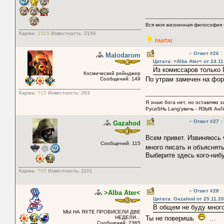
Вся моя жизненная философия 
Карма:
1315
Известность:
2184
FANTA
!
«
Ответ #26
:
Malodarom
Цитата: >Alba Ater< от 24.11
Из комиссаров только 
Космический рейнджер
По утрам замечен на фо
Сообщений: 149
Карма:
715
Известность:
263
Я знаю бога нет, но оставляю з
РусиSHь Lang'увичь - ЯЗЫК Ан
«
Ответ #27
:
Gazahod
Всем привет. Извиняюсь 
Сообщений: 115
много писать и объяснять
Выберите здесь кого-ниб
Карма:
705
Известность:
1101
«
Ответ #28
:
>Alba Ater<
Цитата: Gazahod от 25.11.20
В общем не буду много 
МЫ НА ЯХТЕ ПРОВИСЕЛИ ДВЕ
НЕДЕЛИ...
Ты не поверишь
...
Сообщений: 2365