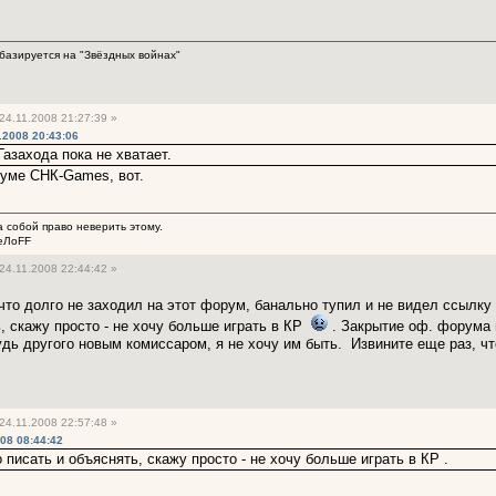
базируется на "Звёздных войнах"
24.11.2008 21:27:39 »
.2008 20:43:06
Газахода пока не хватает.
руме СНК-Games, вот.
а собой право неверить этому.
ГеЛоFF
24.11.2008 22:44:42 »
что долго не заходил на этот форум, банально тупил и не видел ссылку
, скажу просто - не хочу больше играть в КР
. Закрытие оф. форума 
удь другого новым комиссаром, я не хочу им быть. Извините еще раз, чт
24.11.2008 22:57:48 »
08 08:44:42
писать и объяснять, скажу просто - не хочу больше играть в КР .