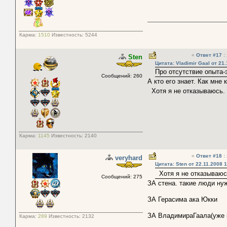
Карма:
1510
Известность:
5244
«
Ответ #17
:
Sten
Цитата: Vladimir Gaal от 21.
Про отсутствие опыта-
Сообщений: 260
А кто его знает. Как мне
Хотя я не отказываюсь.
Карма:
1145
Известность:
2140
«
Ответ #18
:
veryhard
Цитата: Sten от 22.11.2008 1
Хотя я не отказываюс
Сообщений: 275
ЗА стена. такие люди нуж
ЗА Герасима ака Юкки
ЗА ВладимираГаала(уже п
Карма:
289
Известность:
2132