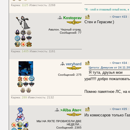
Карма:
1125
Известность:
2268
"Я - злой и стлашный селый волк, я
«
Ответ #23
:
Kostoprav
Стен и Герасим:)
Авалон. Черный отряд.
Сообщений: 77
Карма:
1405
Известность:
1161
«
Ответ #24
:
veryhard
Цитата: Димусик от 24.11.20
Я тута, друзья мои
Сообщений: 275
ура!!!!! добро пожалова
Помню памятное ЛС, на к
Карма:
289
Известность:
2132
«
Ответ #25
:
>Alba Ater<
Из комиссаров только Га
МЫ НА ЯХТЕ ПРОВИСЕЛИ ДВЕ
НЕДЕЛИ...
Сообщений: 2365