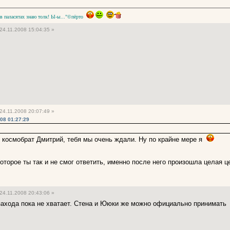
 в паласятах знаю толк! Ы-ы..."©пёрто
24.11.2008 15:04:35 »
24.11.2008 20:07:49 »
08 01:27:29
ть космобрат Дмитрий, тебя мы очень ждали. Ну по крайне мере я
оторое ты так и не смог ответить, именно после него произошла целая 
24.11.2008 20:43:06 »
захода пока не хватает. Стена и Ююки же можно официально принимат