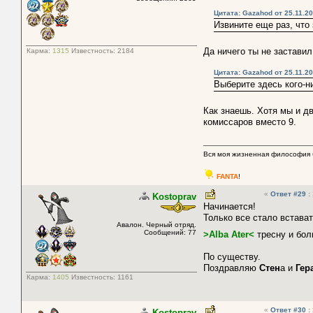
Цитата: Gazahod от 25.11.20
Извините еще раз, что
Да ничего ты не застави
Карма:
1315
Известность:
2184
Цитата: Gazahod от 25.11.20
Выберите здесь кого-н
Как знаешь. Хотя мы и д
комиссаров вместо 9.
Вся моя жизненная философия 
FANTA
!
«
Ответ #29
:
Kostoprav
Начинается!
Только все стало встават
Авалон. Черный отряд.
Сообщений: 77
>Alba Ater<
тресну и бол
По существу.
Поздравляю
Стен
а и
Гер
Карма:
1405
Известность:
1161
«
Ответ #30
:
Kostoprav