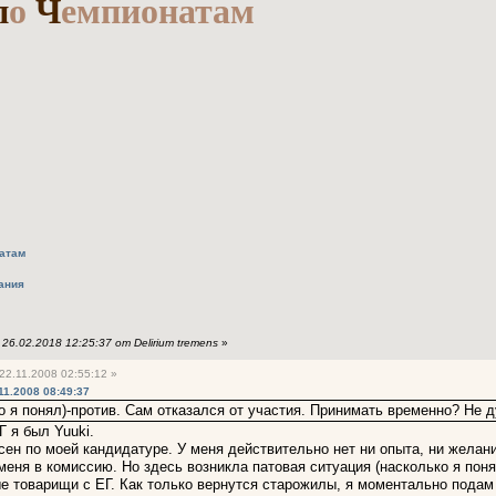
п
о
Ч
емпионатам
натам
ания
6.02.2018 12:25:37 от Delirium tremens
»
22.11.2008 02:55:12 »
11.2008 08:49:37
ко я понял)-против. Сам отказался от участия. Принимать временно? Не 
Г я был Yuuki.
сен по моей кандидатуре. У меня действительно нет ни опыта, ни желан
меня в комиссию. Но здесь возникла патовая ситуация (насколько я понял)
е товарищи с ЕГ. Как только вернутся старожилы, я моментально подам