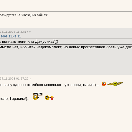
базируется на "Звёздных войнах"
23.11.2008 11:33:17 »
.2008 21:48:31
ь выгнать меня или Димусика?(((
 смысла нет, ибо итак недокомплект, но новых прогресовцев брать уже д
24.11.2008 01:27:29 »
то вынужденно отвлёкся маненько - уж сорри, плииз!)...
ысле, Герасим!)...