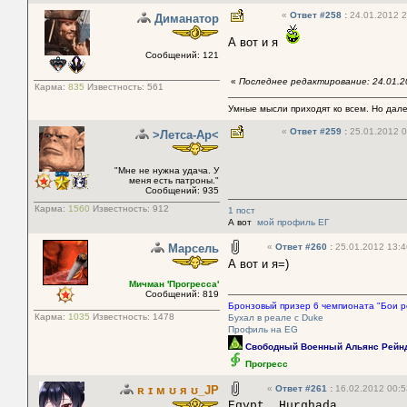
«
Ответ #258
:
24.01.2012 2
Диманатор
А вот и я
Сообщений: 121
«
Последнее редактирование: 24.01.2
Карма:
835
Известность:
561
Умные мысли приходят ко всем. Но дале
«
Ответ #259
:
25.01.2012 0
>Летса-Ар<
"Мне не нужна удача. У
меня есть патроны."
Сообщений: 935
Карма:
1560
Известность:
912
1 пост
А вот
мой профиль ЕГ
Марсель
«
Ответ #260
:
25.01.2012 13:4
А вот и я=)
Мичман 'Прогресса'
Сообщений: 819
Бронзовый призер 6 чемпионата "Бои р
Карма:
1035
Известность:
1478
Бухал в реале с Duke
Профиль на EG
Свободный Военный Альянс Рейн
Прогресс
ʀ ɪ м ʊ я ʊ_JP
«
Ответ #261
:
16.02.2012 00:5
Egypt, Hurghada