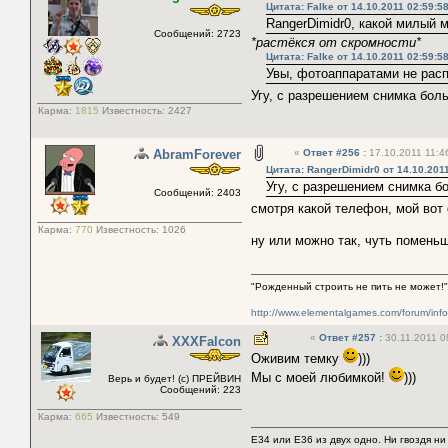
Цитата: Falke от 14.10.2011 02:59:5
RangerDimidr0, какой милый 
Сообщений: 2723
*растёкся от скромности*
Цитата: Falke от 14.10.2011 02:59:5
Увы, фотоаппаратами не расп
Угу, с разрешением снимка бол
Карма:
1815
Известность:
2427
AbramForever
«
Ответ #256
:
17.10.2011 11:4
Цитата: RangerDimidr0 от 14.10.2011
Угу, с разрешением снимка б
Сообщений: 2403
смотря какой телефон, мой во
Карма:
770
Известность:
1026
ну или можно так, чуть помень
"Рожденный строить не пить не может!" 
http://www.elementalgames.com/forum/in
«
Ответ #257
:
30.11.2011 0
XХXFalcon
Оживим темку
)))
Мы с моей любимкой!
)))
Верь и будет! (с) ПРЕЙВИН
Сообщений: 223
Карма:
665
Известность:
549
E34 или E36 из двух одно. Ни гвоздя ни