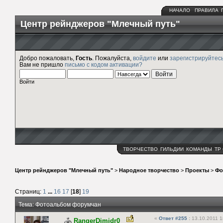
НАЧАЛО
ПРАВИЛА
Центр рейнджеров "Млечный путь"
Добро пожаловать,
Гость
. Пожалуйста,
войдите
или
зарегистрируйтес
Вам не пришло
письмо с кодом активации?
Войти
ТВОРЧЕСТВО
ГИЛЬДИИ
КОМАНДЫ
ТР
Центр рейнджеров "Млечный путь"
>
Народное творчество
>
Проекты
>
Фо
Страниц:
1
...
16
17
[
18
]
19
Тема: Фотоальбом форумчан
«
Ответ #255
:
13.10.2011 1
RangerDimidr0