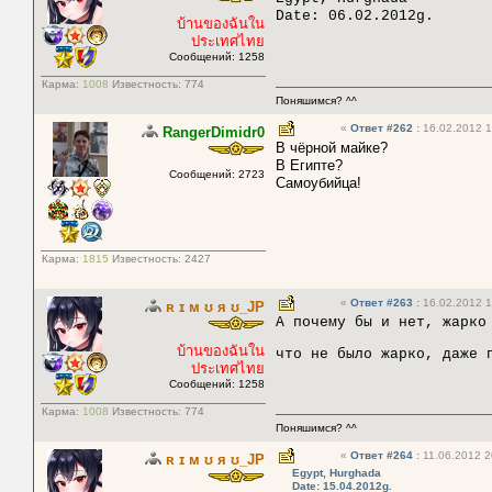
Date: 06.02.2012g.
บ้านของฉันใน
ประเทศไทย
Сообщений: 1258
Карма:
1008
Известность:
774
Поняшимся? ^^
«
Ответ #262
:
16.02.2012 1
RangerDimidr0
В чёрной майке?
В Египте?
Сообщений: 2723
Самоубийца!
Карма:
1815
Известность:
2427
«
Ответ #263
:
16.02.2012 1
ʀ ɪ м ʊ я ʊ_JP
А почему бы и нет, жарко
บ้านของฉันใน
что не было жарко, даже 
ประเทศไทย
Сообщений: 1258
Карма:
1008
Известность:
774
Поняшимся? ^^
«
Ответ #264
:
11.06.2012 2
ʀ ɪ м ʊ я ʊ_JP
Egypt, Hurghada
Date: 15.04.2012g.