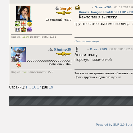
«
Ответ #268
:
01.02.2013 0
SergR
Цитата: RangerDimidr0 от 01.02.201
Как-то так я выгляжу
Сообщений: 6479
Грустноватое выражение лица, а
Карма:
1120
Известность:
1151
Сайт моего отца
ShatovJS
«
Ответ #269
:
08.03.2013 02:0
Апнем темку
Перекус пироженкой
АААААААААААААААААААА!!!
Сообщений: 342
Карма:
140
Известность:
279
Тысячами не зримых нитей обвивает тебя
Сдесь грустно и одиноко путник...
.
Страниц:
1
...
16
17
[
18
]
19
Powered by SMF 2.0 Beta