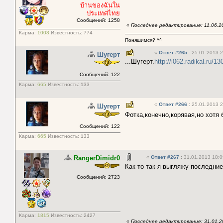
บ้านของฉันใน
ประเทศไทย
Сообщений: 1258
«
Последнее редактирование: 11.06.2
Карма:
1008
Известность:
774
Поняшимся? ^^
«
Ответ #265
:
25.01.2013 2
Шугерт
...Шугерт.
http://i062.radikal.ru/1
Сообщений: 122
Карма:
665
Известность:
133
«
Ответ #266
:
25.01.2013 2
Шугерт
Фотка,конечно,корявая,но хотя 
Сообщений: 122
Карма:
665
Известность:
133
RangerDimidr0
«
Ответ #267
:
31.01.2013 18:0
Как-то так я выгляжу последние
Сообщений: 2723
Карма:
1815
Известность:
2427
«
Последнее редактирование: 31.01.20