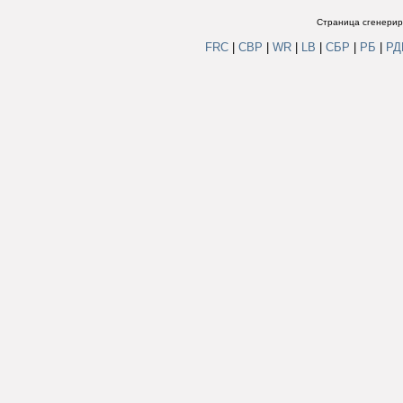
Страница сгенериро
FRC
|
СВР
|
WR
|
LB
|
СБР
|
РБ
|
Р