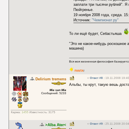
заплати три тысячи рублей". Я
Пюйгренье.
19 ноября 2008 года, среда. 15
Источник:
"Чемпионат.ру"
То ли ещё будет, Себастьяша
"Это не какое-нибудь роскошное 
машина)
Вся моя жизненная философия базируется
FANTA
!
«
Ответ #8
:
19.11.2008 19:40
Delirium tremens
Альбы, ты крут, такую вешь дос
Mia san Mia
Сообщений: 5233
Карма:
1455
Известность:
3175
«
Ответ #9
:
25.11.2008 20:04
>Alba Ater<