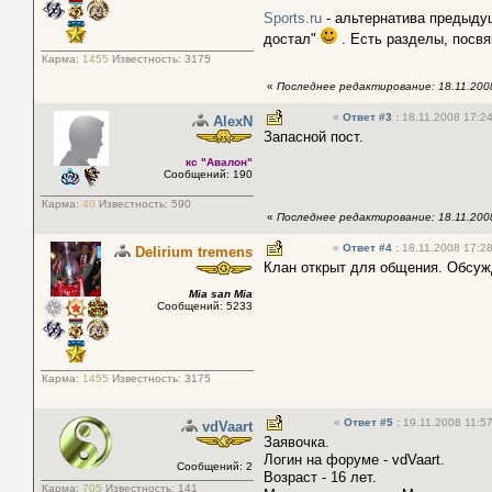
Sports.ru
- альтернатива предыдущ
достал"
. Есть разделы, посв
Карма:
1455
Известность:
3175
«
Последнее редактирование: 18.11.2008 
«
Ответ #3
:
18.11.2008 17:24
AlexN
Запасной пост.
кс "Авалон"
Сообщений: 190
Карма:
40
Известность:
590
«
Последнее редактирование: 18.11.2008 
«
Ответ #4
:
18.11.2008 17:28
Delirium tremens
Клан открыт для общения. Обсуж
Mia san Mia
Сообщений: 5233
Карма:
1455
Известность:
3175
«
Ответ #5
:
19.11.2008 11:57
vdVaart
Заявочка.
Логин на форуме - vdVaart.
Сообщений: 2
Возраст - 16 лет.
Карма:
705
Известность:
141