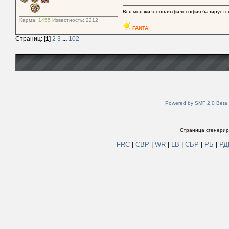
Вся моя жизненная философия базируется
Карма:
1455
Известность:
2212
FANTA
!
Страниц: [
1
]
2
3
...
102
Powered by SMF 2.0 Beta
Страница сгенериро
FRC
|
СВР
|
WR
|
LB
|
СБР
|
РБ
|
Р