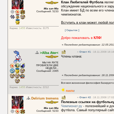
Клан Любителей Футбола
являе
обсуждение национального и зар
Mia san Mia
Клан имеет БД по всем его член
Сообщений: 5233
чемпионатов.
Вступить в клан может любой по
Карма:
1455
Известность:
3175
[ Скрытое ]
Добро пожаловать в
КЛФ
!
«
Последнее редактирование: 12.05.2011
«
Ответ #1
:
18.11.2008 16:16
>Alba Ater<
Члены клана:
МЫ НА ЯХТЕ
ПРОВИСЕЛИ ДВЕ
НЕДЕЛИ...
Сообщений: 2365
«
Последнее редактирование: 18.11.2008 
Вся моя жизненная философия базируется
Карма:
1455
Известность:
2212
FANTA
!
«
Ответ #2
:
18.11.2008 17:02
Delirium tremens
Полезные ссылки на футбольну
Чемпионат.ру
- полезнейший и до
Mia san Mia
футбола. Самый популярный сайт
Сообщений: 5233