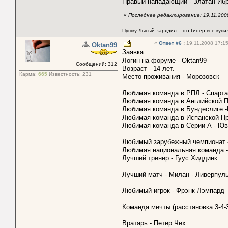
Правый нападающий - Златан Ибр
«
Последнее редактирование: 19.11.2008
Пушку Лысый зарядил - это Гинер все купил
«
Ответ #6
:
19.11.2008 17:15
Oktan99
Заявка.
Логин на форуме - Oktan99
Сообщений: 312
Возраст - 14 лет.
Карма:
665
Известность:
231
Место проживания - Морозовск
Любимая команда в РПЛ - Спарта
Любимая команда в Английской П
Любимая команда в Бундеслиге -
Любимая команда в Испанской П
Любимая команда в Серии А - Юв
Любимый зарубежный чемпионат -
Любимая национальная команда -
Лучший тренер - Гуус Хиддинк
Лучший матч - Милан - Ливерпул
Любимый игрок - Фрэнк Лэмпард
Команда мечты (расстановка 3-4-
Вратарь - Петер Чех.