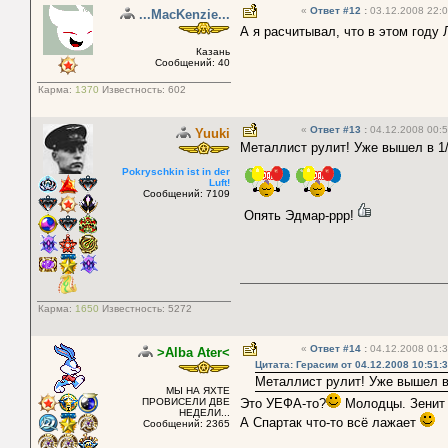
«
Ответ #12
:
03.12.2008 22:0
...MacKenzie...
А я расчитывал, что в этом году
Казань
Сообщений: 40
Карма:
1370
Известность:
602
«
Ответ #13
:
04.12.2008 00:5
Yuuki
Металлист рулит! Уже вышел в 1/
Pokryschkin ist in der
Luft!
Сообщений: 7109
Опять Эдмар-ррр!
Карма:
1650
Известность:
5272
«
Ответ #14
:
04.12.2008 01:3
>Alba Ater<
Цитата: Герасим от 04.12.2008 10:51:
Металлист рулит! Уже вышел в 
МЫ НА ЯХТЕ
ПРОВИСЕЛИ ДВЕ
Это УЕФА-то?
Молодцы. Зенит
НЕДЕЛИ...
А Спартак что-то всё лажает
Сообщений: 2365