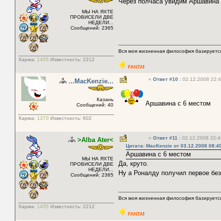
Через полчаса увидим Аршавина 
МЫ НА ЯХТЕ
ПРОВИСЕЛИ ДВЕ
НЕДЕЛИ...
Сообщений: 2365
Вся моя жизненная философия базируется
Карма:
1455
Известность:
2212
FANTA
!
«
Ответ #10
:
02.12.2008 22:4
...MacKenzie...
Казань
Аршавина с 6 местом
Сообщений: 40
Карма:
1370
Известность:
602
«
Ответ #11
:
02.12.2008 22:4
>Alba Ater<
Цитата: MacKenzie от 03.12.2008 08:4
Аршавина с 6 местом
МЫ НА ЯХТЕ
Да, круто.
ПРОВИСЕЛИ ДВЕ
НЕДЕЛИ...
Ну а Роналду получил первое без
Сообщений: 2365
Вся моя жизненная философия базируется
Карма:
1455
Известность:
2212
FANTA
!