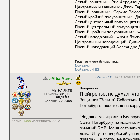
Левый защитник - Рио Фердинан
Центральный защитник - Джон Те
Правый защитник - Серхио Рамо
Левый крайний полузащитник - Д
Левый центральный полузащитник
Правый центральный полузащитн
Правый крайний полузащитник - 
Левый нападающий - Фрэнк Лэмп
Центральный нападающий -Дидье
Правый нападающий-Алесандро 
Прав тот у кого больше прав.
Мои стихи
Мой стих с ФEG
«
Ответ #7
:
19.11.2008 17:35
>Alba Ater<
Цитировать
МЫ НА ЯХТЕ
Пюйгренье: не думал, что
ПРОВИСЕЛИ ДВЕ
НЕДЕЛИ...
Защитник "Зенита"
Себастьен
Сообщений: 2365
Петербурге, посетовав на кор
"Недавно мы играли в Белорусс
Карма:
1455
Известность:
2212
Санкт-Петербургу на машине, к
обычный БМВ. Меня остановила
дома. И тут полицейский узнал
правда?". А потом, не дожидая