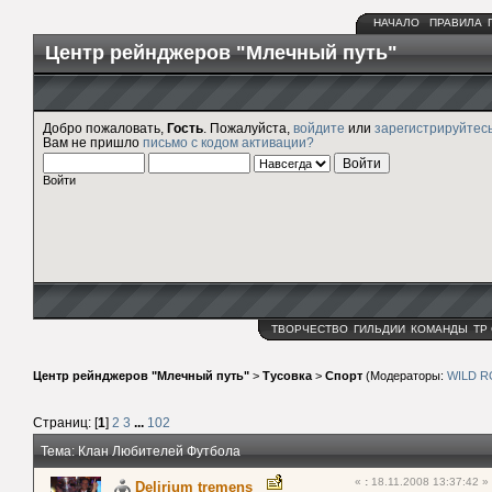
НАЧАЛО
ПРАВИЛА
Центр рейнджеров "Млечный путь"
Добро пожаловать,
Гость
. Пожалуйста,
войдите
или
зарегистрируйтес
Вам не пришло
письмо с кодом активации?
Войти
ТВОРЧЕСТВО
ГИЛЬДИИ
КОМАНДЫ
ТР
Центр рейнджеров "Млечный путь"
>
Тусовка
>
Спорт
(Модераторы:
WILD 
Страниц: [
1
]
2
3
...
102
Тема: Клан Любителей Футбола
«
:
18.11.2008 13:37:42 »
Delirium tremens