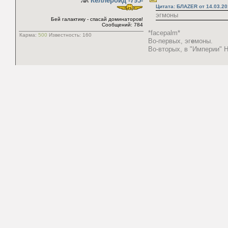
Келлероид -795-
Цитата: БЛАZER от 14.03.20
эгмоны
Бей галактику - спасай доминаторов!
Сообщений: 784
*facepalm*
Карма:
500
Известность:
160
Во-первых, эг
е
моны.
Во-вторых, в "Империи"
Нужно добавить смайлик :facep
Вероятно, что заврону он приго
award-o-meter:
void
temporary bans:
| | |
fail-o-meter
[231]
«
Ответ #4
:
1
BadgerM
Можно добавить порядок 
модулей >5000, например
Научите играть в КР :3
Сообщений: 211
И обязательно строку %.
Карма:
997
Известность:
207
Не знаю пока для чего, 
«
Ответ #5
:
1
batollo
Цитата: BadgerM от 17.03.2
И обязательно строку 
Semper ubi sub ubi ubique.
Строку % чего?