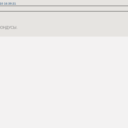
10 16:39:21
 НОНДУСЫ.
alm:
дится.
6.03.2010 14:39:37 »
выучивания технологий (3-5 позиций) и сделать простые инструкции для
).
но строка % должна быть в любой уважающей себя ММО.
9.03.2010 07:08:24 »
010 00:39:37
%.