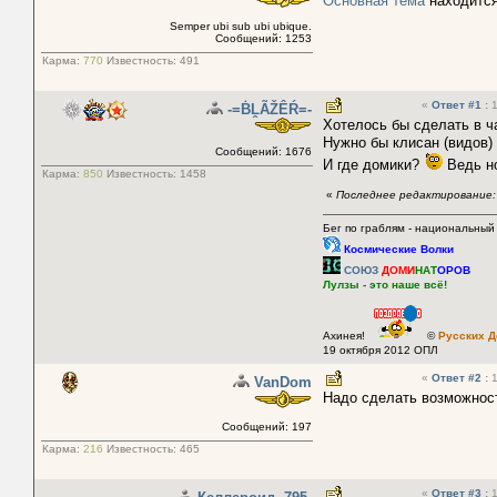
Основная тема
находится
Semper ubi sub ubi ubique.
Сообщений: 1253
Карма:
770
Известность:
491
«
Ответ #1
:
1
-=ḂḼÃŽÊŔ=-
Хотелось бы сделать в ч
Нужно бы клисан (видов) 
Сообщений: 1676
И где домики?
Ведь но
Карма:
850
Известность:
1458
«
Последнее редактирование:
Бег по граблям - национальный
Космические Волки
СОЮЗ
ДОМИ
НАТ
ОРОВ
Лулзы - это наше всё!
Ахинея!
©
Русских Д
19 октября 2012 ОПЛ
«
Ответ #2
:
1
VanDom
Надо сделать возможност
Сообщений: 197
Карма:
216
Известность:
465
«
Ответ #3
:
1