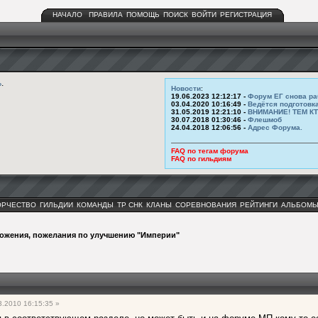
НАЧАЛО
ПРАВИЛА
ПОМОЩЬ
ПОИСК
ВОЙТИ
РЕГИСТРАЦИЯ
ь
.
Новости
:
19.06.2023 12:12:17 -
Форум ЕГ снова ра
03.04.2020 10:16:49 -
Ведётся подготовк
31.05.2019 12:21:10 -
ВНИМАНИЕ! ТЕМ К
30.07.2018 01:30:46 -
Флешмоб
24.04.2018 12:06:56 -
Адрес Форума.
FAQ по тегам форума
FAQ по гильдиям
ОРЧЕСТВО
ГИЛЬДИИ
КОМАНДЫ
ТР СНК
КЛАНЫ
СОРЕВНОВАНИЯ
РЕЙТИНГИ
АЛЬБОМ
ожения, пожелания по улучшению "Империи"
.2010 16:15:35 »