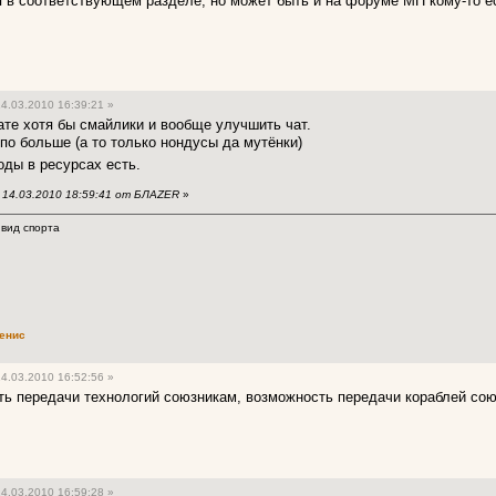
 в соответствующем разделе, но может быть и на форуме МП кому-то е
4.03.2010 16:39:21 »
ате хотя бы смайлики и вообще улучшить чат.
по больше (а то только нондусы да мутёнки)
ды в ресурсах есть.
 14.03.2010 18:59:41 от БЛАZER
»
 вид спорта
енис
4.03.2010 16:52:56 »
ь передачи технологий союзникам, возможность передачи кораблей сою
4.03.2010 16:59:28 »