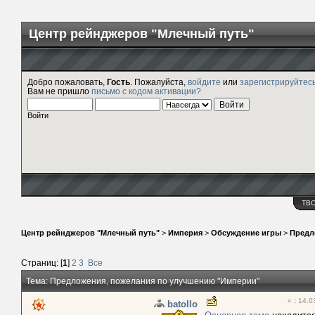
Центр рейнджеров "Млечный путь"
Добро пожаловать,
Гость
. Пожалуйста,
войдите
или
зарегистрируйтес
Вам не пришло
письмо с кодом активации?
Войти
ТВ
Центр рейнджеров "Млечный путь"
>
Империя
>
Обсуждение игры
>
Предл
Страниц: [
1
]
2
3
Все
Тема: Предложения, пожелания по улучшению "Империи"
«
:
14.03
batollo