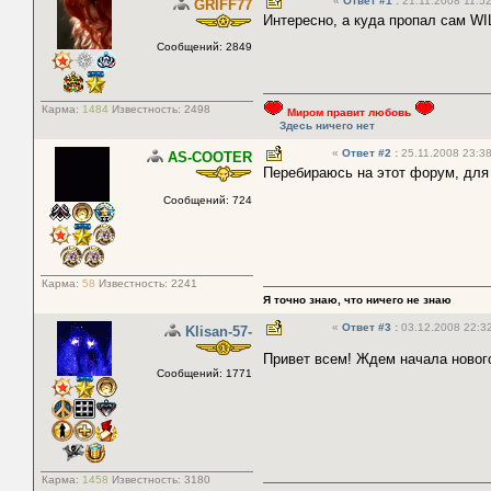
«
Ответ #1
:
21.11.2008 11:52
GRIFF77
Интересно, а куда пропал сам WI
Сообщений: 2849
Карма:
1484
Известность:
2498
Миром правит любовь
Здесь ничего нет
«
Ответ #2
:
25.11.2008 23:38
AS-COOTER
Перебираюсь на этот форум, дл
Сообщений: 724
Карма:
58
Известность:
2241
Я точно знаю, что ничего не знаю
«
Ответ #3
:
03.12.2008 22:32
Klisan-57-
Привет всем! Ждем начала нового
Сообщений: 1771
Карма:
1458
Известность:
3180