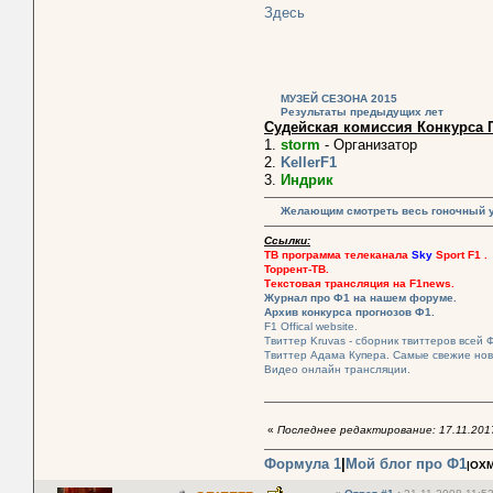
Здесь
МУЗЕЙ СЕЗОНА 2015
Результаты предыдущих лет
Судейская комиссия Конкурса 
1.
storm
- Организатор
2.
KellerF1
3.
Индрик
Желающим смотреть весь гоночный у
Ссылки:
ТВ программа телеканала
Sky
Sport
F1
.
Торрент-ТВ.
Текстовая трансляция на F1news.
Журнал про Ф1 на нашем форуме.
Архив конкурса прогнозов Ф1.
F1 Offical website.
Твиттер Kruvas - сборник твиттеров всей 
Твиттер Адама Купера. Самые свежие нов
Видео онлайн трансляции.
«
Последнее редактирование: 17.11.201
Формула 1
|
Мой блог про Ф1
|ОХМ