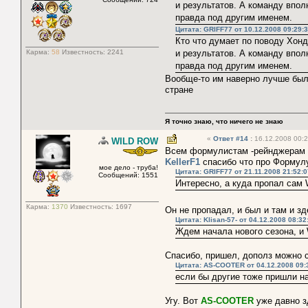
и результатов. А команду впол
правда под другим именем.
Цитата: GRIFF77 от 10.12.2008 09:29:
Кто что думает по поводу Хонд
Карма:
58
Известность:
2241
и результатов. А команду впол
правда под другим именем.
Вообще-то им наверно лучше было
стране
Я точно знаю, что ничего не знаю
«
Ответ #14
:
16.12.2008 00:2
WILD ROW
Всем формулистам -рейнджерам 
KellerF1
спасибо что про Формулу
мое дело - труба!
Цитата: GRIFF77 от 21.11.2008 21:52:0
Сообщений: 1551
Интересно, а куда пропал сам 
Карма:
1370
Известность:
1697
Он не пропадал, и был и там и з
Цитата: Klisan-57- от 04.12.2008 08:32
Ждем начала нового сезона, и 
Спасибо, пришел, дополз можно с
Цитата: AS-COOTER от 04.12.2008 09:
если бы другие тоже пришли н
Угу. Вот
AS-COOTER
уже давно зд