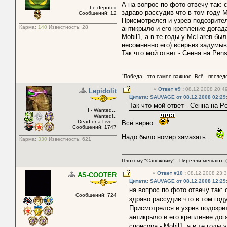
А на вопрос по фото отвечу так:
Le depotoir
здраво рассудив что в том году М
Сообщений: 12
Присмотрелся и узрев подозрите
Карма:
140
Известность:
28
антикрыло и его крепление догад
Mobil1, а в те годы у McLaren б
несомненно его) всерьез задумыв
Так что мой ответ - Сенна на Pen
"Победа - это самое важное. Всё - послед
«
Ответ #9
:
08.12.2008 20:49
Lepidolit
Цитата: SAUVAGE от 08.12.2008 02:29
Так что мой ответ - Сенна на P
I - Wanted...
Wanted!..
Dead or a Live...
Всё верно.
Сообщений: 1747
Надо было номер замазать...
Карма:
330
Известность:
621
Плохому "Сапожнику" - Пирелли мешают. (
«
Ответ #10
:
08.12.2008 23:3
AS-COOTER
Цитата: SAUVAGE от 08.12.2008 12:29
на вопрос по фото отвечу так:
Сообщений: 724
здраво рассудив что в том году
Присмотрелся и узрев подозри
антикрыло и его крепление дог
спонсора - Mobil1, а в те годы