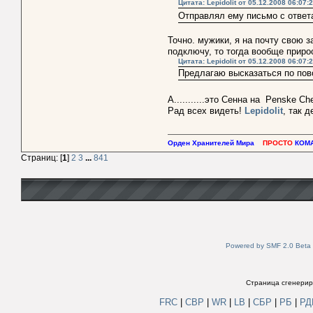
Цитата: Lepidolit от 05.12.2008 06:07:
Отправлял ему письмо с ответ
Точно. мужики, я на почту свою 
подключу, то тогда вообще приро
Цитата: Lepidolit от 05.12.2008 06:07:
Предлагаю высказаться по пов
А...........это Сенна на Penske Ch
Рад всех видеть!
Lepidolit
, так 
Орден Хранителей Мира
ПРОСТО
КОМ
Страниц: [
1
]
2
3
...
841
Powered by SMF 2.0 Beta
Страница сгенериро
FRC
|
СВР
|
WR
|
LB
|
СБР
|
РБ
|
Р