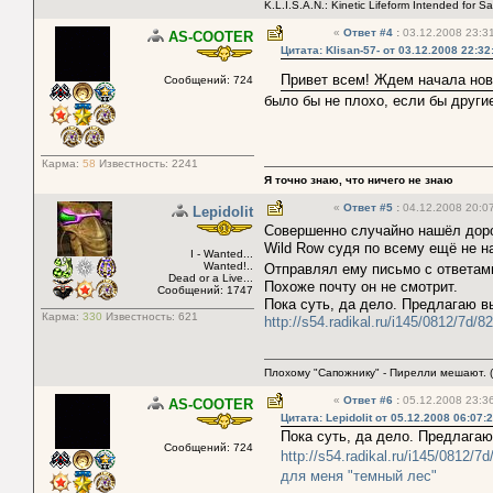
K.L.I.S.A.N.: Kinetic Lifeform Intended for S
«
Ответ #4
:
03.12.2008 23:31
AS-COOTER
Цитата: Klisan-57- от 03.12.2008 22:32
Привет всем! Ждем начала ново
Сообщений: 724
было бы не плохо, если бы други
Карма:
58
Известность:
2241
Я точно знаю, что ничего не знаю
«
Ответ #5
:
04.12.2008 20:07
Lepidolit
Совершенно случайно нашёл дор
Wild Row судя по всему ещё не н
I - Wanted...
Wanted!..
Отправлял ему письмо с ответам
Dead or a Live...
Похоже почту он не смотрит.
Сообщений: 1747
Пока суть, да дело. Предлагаю в
Карма:
330
Известность:
621
http://s54.radikal.ru/i145/0812/7d/
Плохому "Сапожнику" - Пирелли мешают. (
«
Ответ #6
:
05.12.2008 23:36
AS-COOTER
Цитата: Lepidolit от 05.12.2008 06:07:
Пока суть, да дело. Предлагаю
Сообщений: 724
http://s54.radikal.ru/i145/0812/
для меня "темный лес"