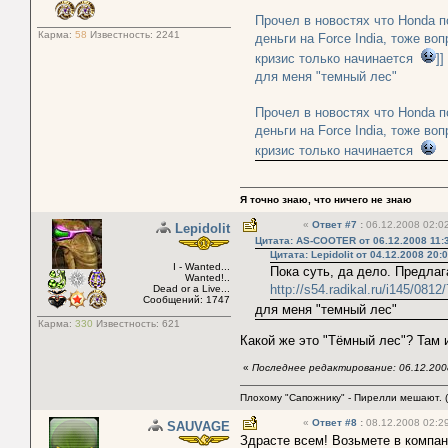
Прочел в новостях что Honda п
Карма:
58
Известность:
2241
деньги на Force India, тоже во
кризис только начинается
]]
для меня "темный лес"
Прочел в новостях что Honda п
деньги на Force India, тоже во
кризис только начинается
Я точно знаю, что ничего не знаю
«
Ответ #7
:
06.12.2008 02:02
Lepidolit
Цитата: AS-COOTER от 06.12.2008 11:
Цитата: Lepidolit от 04.12.2008 20:
I - Wanted...
Пока суть, да дело. Предлаг
Wanted!..
http://s54.radikal.ru/i145/081
Dead or a Live...
Сообщений: 1747
для меня "темный лес"
Карма:
330
Известность:
621
Какой же это "Тёмный лес"? Там 
«
Последнее редактирование: 06.12.2008 
Плохому "Сапожнику" - Пирелли мешают. (
«
Ответ #8
:
08.12.2008 02:29
SAUVAGE
Здрасте всем! Возьмете в комп