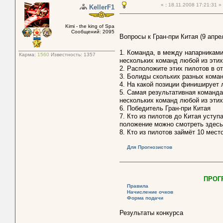
«
:
18.11.2008 17:21:31 »
KellerF1
Kimi - the king of Spa
Сообщений: 2095
Вопросы к Гран-при Китая (9 апре
1. Команда, в между напарниками
Карма:
1560
Известность:
1357
нескольких команд любой из этих
2. Расположите этих пилотов в о
3. Болиды скольких разных кома
4. На какой позиции финиширует 
5. Самая результативная команда
нескольких команд любой из этих
6. Победитель Гран-при Китая
7. Кто из пилотов до Китая уступ
положение можно смотреть здес
8. Кто из пилотов займёт 10 мест
Для Прогнозистов
ПРОГ
Правила
Начисление очков
Форма подачи
Результаты конкурса