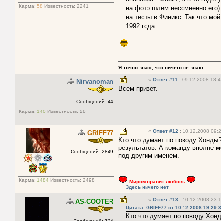
Карма:
58
Известность:
2241
на фото шлем несомненно его)
на тесты в Финикс. Так что мой
1992 года.
Я точно знаю, что ничего не знаю
«
Ответ #11
:
09.12.2008 18:4
Nirvanoman
Всем привет.
Сообщений: 44
Карма:
140
Известность:
28
«
Ответ #12
:
10.12.2008 09:2
GRIFF77
Кто что думает по поводу Хонды?
результатов. А команду вполне м
Сообщений: 2849
под другим именем.
Карма:
1484
Известность:
2498
Миром правит любовь
Здесь ничего нет
«
Ответ #13
:
10.12.2008 23:1
AS-COOTER
Цитата: GRIFF77 от 10.12.2008 19:29:
Кто что думает по поводу Хонд
Сообщений: 724