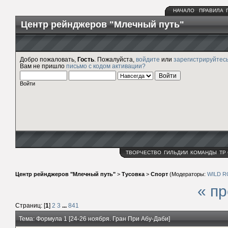
НАЧАЛО
ПРАВИЛА
Центр рейнджеров "Млечный путь"
Добро пожаловать,
Гость
. Пожалуйста,
войдите
или
зарегистрируйтес
Вам не пришло
письмо с кодом активации?
Войти
ТВОРЧЕСТВО
ГИЛЬДИИ
КОМАНДЫ
ТР
Центр рейнджеров "Млечный путь"
>
Тусовка
>
Спорт
(Модераторы:
WILD 
« п
Страниц: [
1
]
2
3
...
841
Тема: Формула 1 [24-26 ноября. Гран При Абу-Даби]