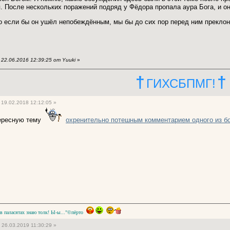
. После нескольких поражений подряд у Фёдора пропала аура Бога, и 
о если бы он ушёл непобеждённым, мы бы до сих пор перед ним прекл
22.06.2016 12:39:25 от Yuuki
»
†
†
ГИХСБПМГ!
19.02.2018 12:12:05 »
тересную тему
охренительно потешным комментарием одного из б
 в паласятах знаю толк! Ы-ы..."©пёрто
26.03.2019 11:30:29 »