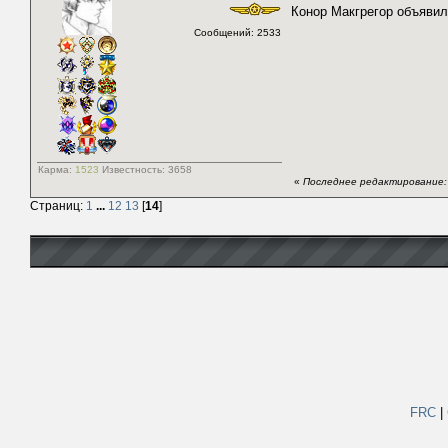
Конор Макгрегор объявил
Сообщений: 2533
Карма:
1523
Известность:
3658
«
Последнее редактирование: 2
Страниц:
1
...
12
13
[
14
]
FRC
|