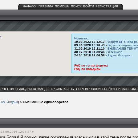
НАЧАЛО
ПРАВИЛА
ПОМОЩЬ
ПОИСК
ВОЙТИ
РЕГИСТРАЦИЯ
ь
.
Новости
:
19.06.2023 12:12:17 -
Форум ЕГ снова ра
03.04.2020 10:16:49 -
Ведётся подготовк
31.05.2019 12:21:10 -
ВНИМАНИЕ! ТЕМ К
30.07.2018 01:30:46 -
Флешмоб
24.04.2018 12:06:56 -
Адрес Форума.
FAQ по тегам форума
FAQ по гильдиям
ОРЧЕСТВО
ГИЛЬДИИ
КОМАНДЫ
ТР СНК
КЛАНЫ
СОРЕВНОВАНИЯ
РЕЙТИНГИ
АЛЬБОМ
ROW
,
Индрик
) >
Смешанные единоборства
22.06.2016 12:24:27 »
лся Богом! Я помню, какие обсуждения здесь были в этой теме после пр