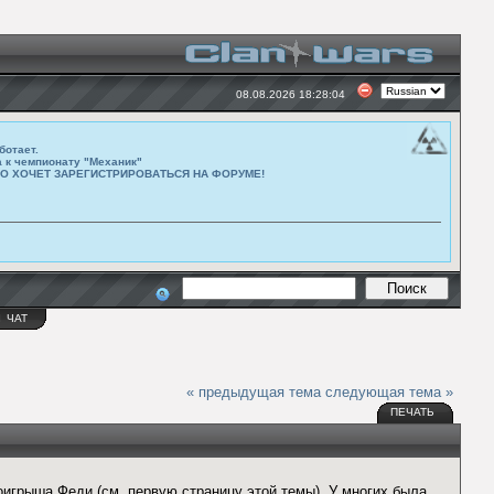
08.08.2026 18:28:04
ботает.
а к чемпионату "Механик"
ТО ХОЧЕТ ЗАРЕГИСТРИРОВАТЬСЯ НА ФОРУМЕ!
Ы
ЧАТ
« предыдущая тема
следующая тема »
ПЕЧАТЬ
оигрыша Феди (см. первую страницу этой темы). У многих была