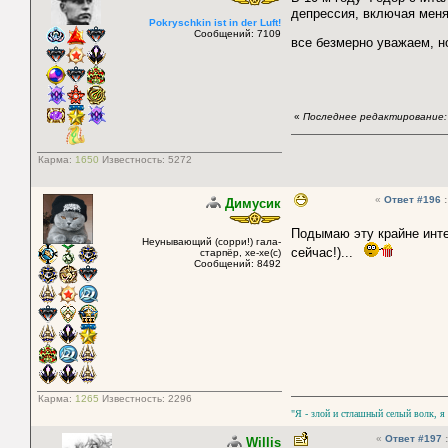
депрессия, включая меня
Pokryschkin ist in der Luft!
Сообщений: 7109
все безмерно уважаем, н
«
Последнее редактирование: 
Карма:
1650
Известность:
5272
«
Ответ #196
:
Димусик
Подымаю эту крайне ин
Неунывающий (сорри!) гала-
сейчас!)...
старпёр, хе-хе(с)
Сообщений: 8492
Карма:
1265
Известность:
2296
"Я - злой и стлашный селый волк, я
«
Ответ #197
:
Willis