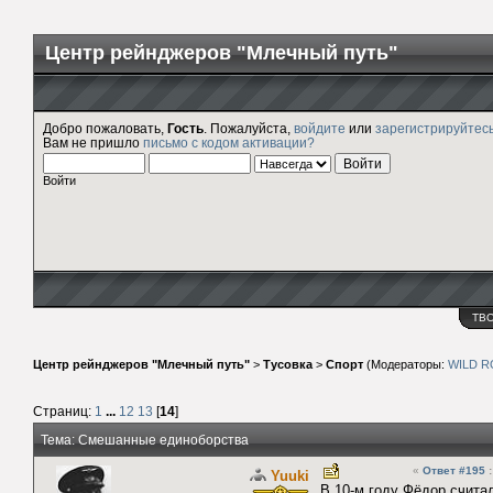
Центр рейнджеров "Млечный путь"
Добро пожаловать,
Гость
. Пожалуйста,
войдите
или
зарегистрируйтес
Вам не пришло
письмо с кодом активации?
Войти
ТВ
Центр рейнджеров "Млечный путь"
>
Тусовка
>
Спорт
(Модераторы:
WILD 
Страниц:
1
...
12
13
[
14
]
Тема: Смешанные единоборства
«
Ответ #195
:
Yuuki
В 10-м году Фёдор счита