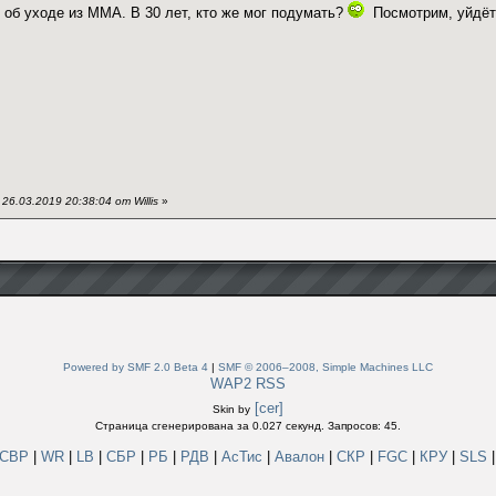
 об уходе из ММА. В 30 лет, кто же мог подумать?
Посмотрим, уйдёт 
6.03.2019 20:38:04 от Willis
»
Powered by SMF 2.0 Beta 4
|
SMF © 2006–2008, Simple Machines LLC
WAP2
RSS
[cer]
Skin by
Страница сгенерирована за 0.027 секунд. Запросов: 45.
СВР
|
WR
|
LB
|
СБР
|
РБ
|
РДВ
|
АсТис
|
Авалон
|
СКР
|
FGC
|
КРУ
|
SLS