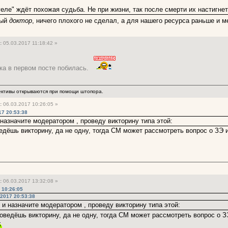
геле" ждёт похожая судьба. Не при жизни, так после смерти их настигне
ный
доктор
, ничего плохого не сделал, а для нашего ресурса раньше и
:
05.03.2017 11:18:42 »
нка в первом посте побилась.
ективы открываются при помощи штопора.
:
06.03.2017 10:26:05 »
17 20:53:38
 назначите модератором , проведу викторину типа этой:
ведёшь викторину, да не одну, тогда СМ может рассмотреть вопрос о ЗЭ 
:
06.03.2017 13:32:08 »
 10:26:05
.2017 20:53:38
 и назначите модератором , проведу викторину типа этой:
роведёшь викторину, да не одну, тогда СМ может рассмотреть вопрос о З