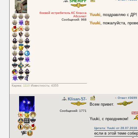
SHERIFF
боевой истребитель КС Класса
Yuuki
, поздравляю с ДР!
Абсолют
Сообщений: 968
Yuuki
, пожалуйста, пров
Карма:
1110
Известность:
4355
«
Ответ #3699
Klisan-57-
Всем привет.
Сообщений: 1771
Yuuki, с праздником!
Цитата: Yuuki от 28.07.2018
если в этой теме собе