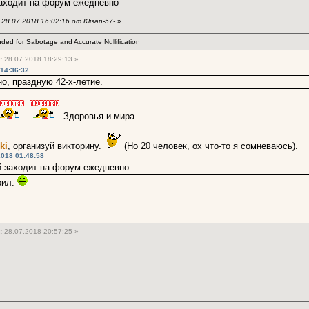
заходит на форум ежедневно
8.07.2018 16:02:16 от Klisan-57-
»
ended for Sabotage and Accurate Nullification
:
28.07.2018 18:29:13 »
 14:36:32
о, праздную 42-х-летие.
Здоровья и мира.
ki
, организуй викторину.
(Но 20 человек, ох что-то я сомневаюсь).
2018 01:48:58
й заходит на форум ежедневно
рил.
:
28.07.2018 20:57:25 »