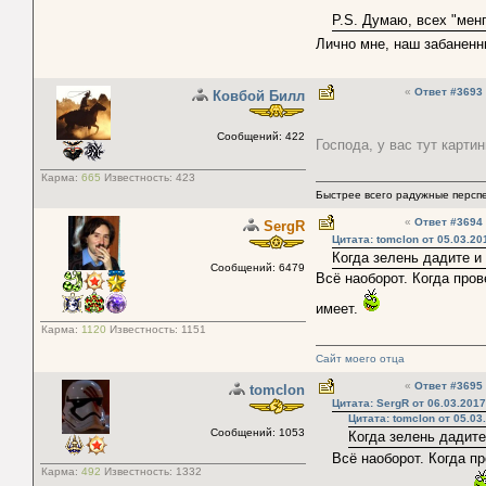
P.S. Думаю, всех "мен
Лично мне, наш забанен
«
Ответ #3693
Ковбой Билл
Сообщений: 422
Господа, у вас тут карти
Карма:
665
Известность:
423
Быстрее всего радужные персп
«
Ответ #3694
SergR
Цитата: tomclon от 05.03.20
Когда зелень дадите и
Сообщений: 6479
Всё наоборот. Когда про
имеет.
Карма:
1120
Известность:
1151
Сайт моего отца
«
Ответ #3695
tomclon
Цитата: SergR от 06.03.2017
Цитата: tomclon от 05.03
Сообщений: 1053
Когда зелень дадите
Всё наоборот. Когда п
Карма:
492
Известность:
1332