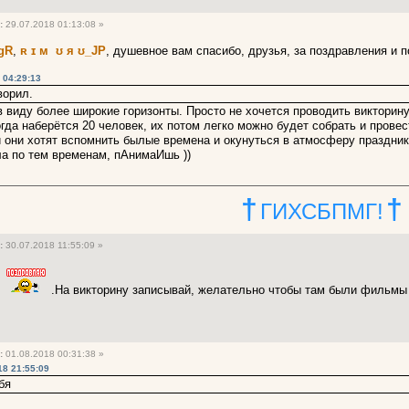
:
29.07.2018 01:13:08 »
gR
,
ʀ ɪ м ʊ я ʊ_JP
, душевное вам спасибо, друзья, за поздравления и
 04:29:13
ворил.
в виду более широкие горизонты. Просто не хочется проводить викторин
огда наберётся 20 человек, их потом легко можно будет собрать и прове
они хотят вспомнить былые времена и окунуться в атмосферу праздника
а по тем временам, пАнимаИшь ))
†
†
ГИХСБПМГ!
:
30.07.2018 11:55:09 »
я
.На викторину записывай, желательно чтобы там были фильм
:
01.08.2018 00:31:38 »
18 21:55:09
бя