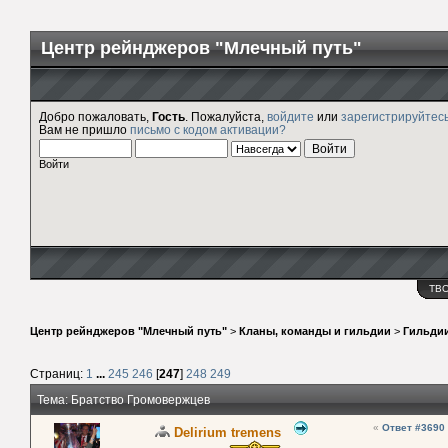
Центр рейнджеров "Млечный путь"
Добро пожаловать,
Гость
. Пожалуйста,
войдите
или
зарегистрируйтес
Вам не пришло
письмо с кодом активации?
Войти
ТВ
Центр рейнджеров "Млечный путь"
>
Кланы, команды и гильдии
>
Гильди
Страниц:
1
...
245
246
[
247
]
248
249
Тема: Братство Громовержцев
«
Ответ #3690
Delirium tremens