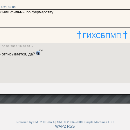
18 21:55:09
 были фильмы по фермерству
†
†
ГИХСБПМГ!
:
06.08.2018 19:48:01 »
е отписывается, да?
Powered by SMF 2.0 Beta 4
|
SMF © 2006–2008, Simple Machines LLC
WAP2
RSS