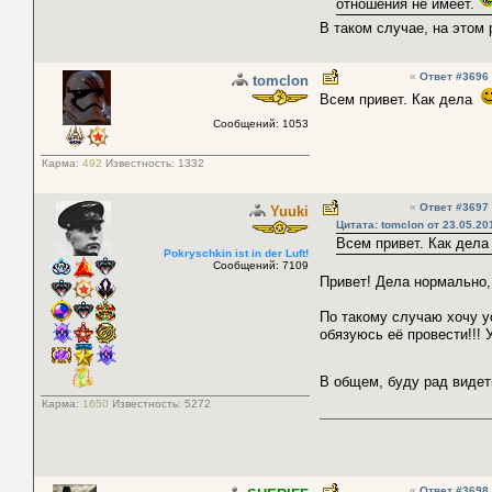
отношения не имеет.
В таком случае, на этом
«
Ответ #3696
tomclon
Всем привет. Как дела
Сообщений: 1053
Карма:
492
Известность:
1332
«
Ответ #3697
Yuuki
Цитата: tomclon от 23.05.20
Всем привет. Как дел
Pokryschkin ist in der Luft!
Сообщений: 7109
Привет! Дела нормально,
По такому случаю хочу ус
обязуюсь её провести!!! 
В общем, буду рад видет
Карма:
1650
Известность:
5272
«
Ответ #3698