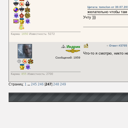
Цитата: tomclon от 30.07.20
желательно чтобы там
Учту )))
Карма:
1650
Известность:
5272
«
Ответ #3705
Индрик
Что-то я смотрю, никто н
Сообщений: 1959
Карма:
855
Известность:
2700
Страниц:
1
...
245
246
[
247
]
248
249