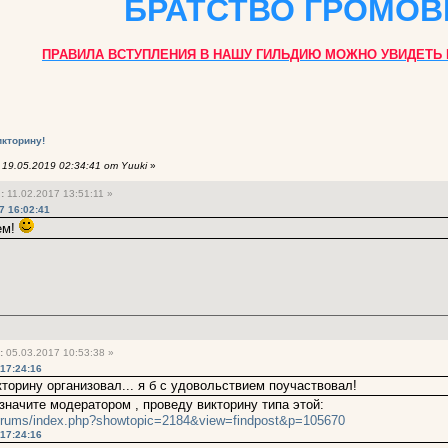
БРАТСТВО ГРОМО
ПРАВИЛА ВСТУПЛЕНИЯ В НАШУ ГИЛЬДИЮ МОЖНО УВИДЕТЬ 
икторину!
19.05.2019 02:34:41 от Yuuki
»
1
:
11.02.2017 13:51:11 »
17 16:02:41
ем!
:
05.03.2017 10:53:38 »
 17:24:16
кторину организовал... я б с удовольствием поучаствовал!
значите модератором , проведу викторину типа этой:
forums/index.php?showtopic=2184&view=findpost&p=105670
 17:24:16