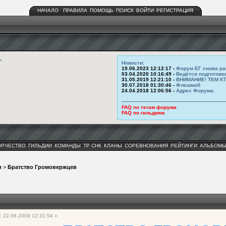
НАЧАЛО
ПРАВИЛА
ПОМОЩЬ
ПОИСК
ВОЙТИ
РЕГИСТРАЦИЯ
ь
.
Новости
:
19.06.2023 12:12:17 -
Форум ЕГ снова ра
03.04.2020 10:16:49 -
Ведётся подготовк
31.05.2019 12:21:10 -
ВНИМАНИЕ! ТЕМ К
30.07.2018 01:30:46 -
Флешмоб
24.04.2018 12:06:56 -
Адрес Форума.
FAQ по тегам форума
FAQ по гильдиям
ОРЧЕСТВО
ГИЛЬДИИ
КОМАНДЫ
ТР СНК
КЛАНЫ
СОРЕВНОВАНИЯ
РЕЙТИНГИ
АЛЬБОМ
и
>
Братство Громовержцев
:
22.06.2009 12:31:54 »