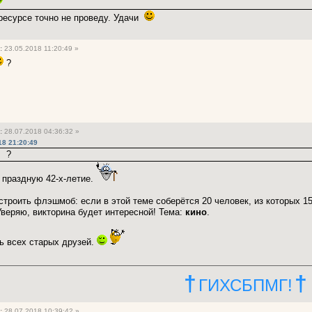
 ресурсе точно не проведу. Удачи
:
23.05.2018 11:20:49 »
?
:
28.07.2018 04:36:32 »
18 21:20:49
а ?
 праздную 42-х-летие.
троить флэшмоб: если в этой теме соберётся 20 человек, из которых 15 
Уверяю, викторина будет интересной! Тема:
кино
.
ь всех старых друзей.
†
†
ГИХСБПМГ!
:
28.07.2018 10:39:42 »