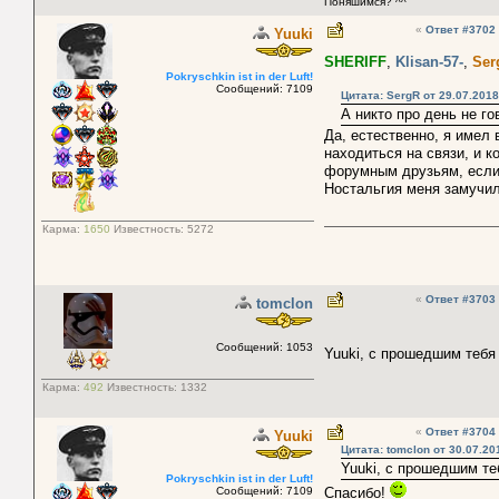
Поняшимся? ^^
«
Ответ #3702
Yuuki
SHERIFF
,
Klisan-57-
,
Ser
Pokryschkin ist in der Luft!
Сообщений: 7109
Цитата: SergR от 29.07.2018
А никто про день не го
Да, естественно, я имел 
находиться на связи, и к
форумным друзьям, если 
Ностальгия меня замучил
Карма:
1650
Известность:
5272
«
Ответ #3703
tomclon
Сообщений: 1053
Yuuki, с прошедшим теб
Карма:
492
Известность:
1332
«
Ответ #3704
Yuuki
Цитата: tomclon от 30.07.20
Yuuki, с прошедшим те
Pokryschkin ist in der Luft!
Сообщений: 7109
Спасибо!