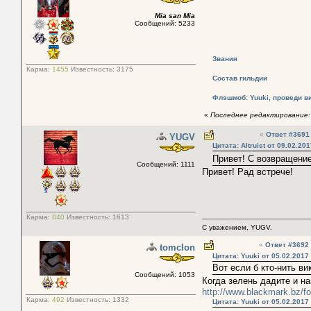
Mia san Mia
Сообщений: 5233
Звания
Карма:
1455
Известность:
3175
Состав гильдии
Флэшмоб: Yuuki, проведи в
«
Последнее редактирование: 
«
Ответ #369
YUGV
Цитата: Altruist от 09.02.20
Привет! С возвращени
Сообщений: 1111
Привет! Рад встрече!
Карма:
840
Известность:
1613
С уважением, YUGV.
«
Ответ #3692
tomclon
Цитата: Yuuki от 05.02.2017
Вот если б кто-нить ви
Сообщений: 1053
Когда зелень дадите и на
http://www.blackmark.bz/
Карма:
492
Известность:
1332
Цитата: Yuuki от 05.02.2017