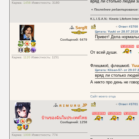
вряд ли столько людей 
Карма:
1458
Известность:
3180
«
Последнее редактирование: 2
K.L.I.S.A.N.: Kinetic Lifeform Int
«
Ответ #3700
SergR
Цитата: Yuuki от 28.07.2018
Привет! Дела нормальн
Сообщений: 6479
От всей души.
Карма:
1120
Известность:
1151
Флешмоб, флешмоб.
Yuu
Цитата: Klisan-57- от 29.07.
вряд ли столько люде
А никто про день не гово
Сайт моего отца
«
Ответ #3701
ʀ ɪ м ʊ я ʊ_JP
บ้านของฉันในประเทศไทย
Сообщений: 1258
Карма:
1008
Известность:
774