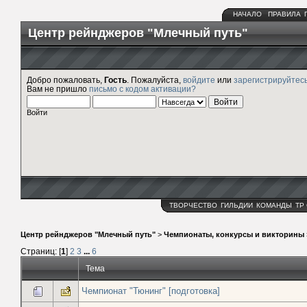
НАЧАЛО
ПРАВИЛА
Центр рейнджеров "Млечный путь"
Добро пожаловать,
Гость
. Пожалуйста,
войдите
или
зарегистрируйтес
Вам не пришло
письмо с кодом активации?
Войти
ТВОРЧЕСТВО
ГИЛЬДИИ
КОМАНДЫ
ТР
Центр рейнджеров "Млечный путь"
>
Чемпионаты, конкурсы и викторины
Страниц: [
1
]
2
3
...
6
Тема
Чемпионат "Тюнинг" [подготовка]