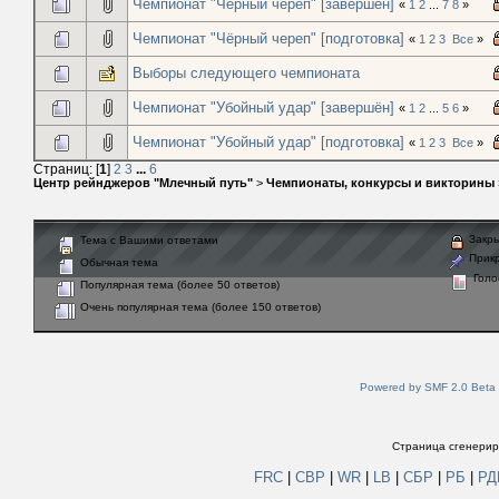
Чемпионат "Чёрный череп" [завершён]
«
1
2
...
7
8
»
Чемпионат "Чёрный череп" [подготовка]
«
1
2
3
Все
»
Выборы следующего чемпионата
Чемпионат "Убойный удар" [завершён]
«
1
2
...
5
6
»
Чемпионат "Убойный удар" [подготовка]
«
1
2
3
Все
»
Страниц: [
1
]
2
3
...
6
Центр рейнджеров "Млечный путь"
>
Чемпионаты, конкурсы и викторины
Закры
Тема с Вашими ответами
Прикр
Обычная тема
Голо
Популярная тема (более 50 ответов)
Очень популярная тема (более 150 ответов)
Powered by SMF 2.0 Beta
Страница сгенериро
FRC
|
СВР
|
WR
|
LB
|
СБР
|
РБ
|
Р